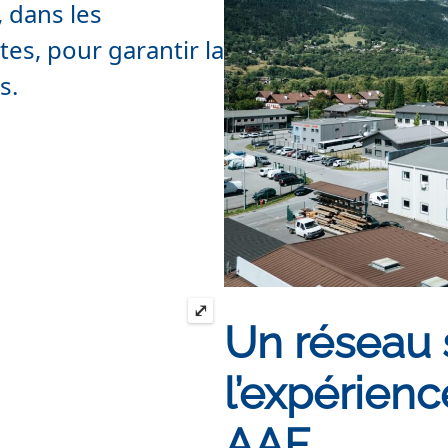
 dans les
tes, pour garantir la
s.
⤢
Un réseau 
l’expérien
AAF