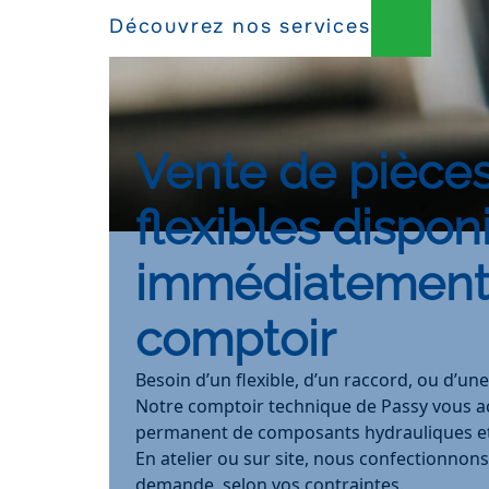
Découvrez nos services
Vente de pièces
flexibles dispon
immédiatement
comptoir
Besoin d’un flexible, d’un raccord, ou d’un
Notre comptoir technique de Passy vous ac
permanent de composants hydrauliques e
En atelier ou sur site, nous confectionnons 
demande, selon vos contraintes.