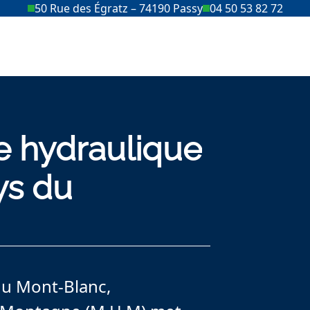
50 Rue des Égratz – 74190 Passy
04 50 53 82 72
e hydraulique
ys du
 du Mont-Blanc,