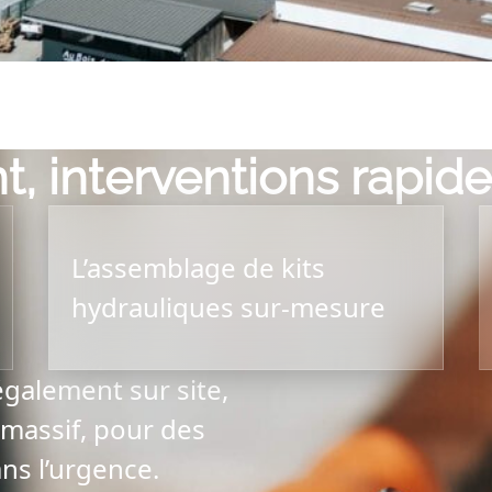
t, interventions rapid
L’assemblage de kits
hydrauliques sur-mesure
galement sur site,
massif, pour des
s l’urgence.